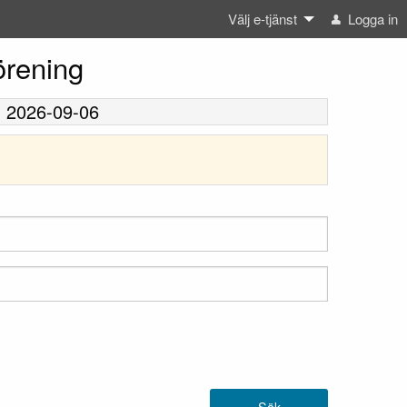
Välj e-tjänst
Logga in
örening
-
2026-09-06