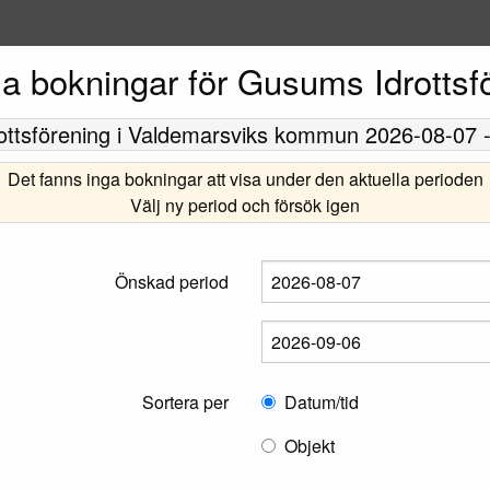
la bokningar för Gusums Idrottsf
ttsförening
i Valdemarsviks kommun
2026-08-07
Det fanns inga bokningar att visa under den aktuella perioden
Välj ny period och försök igen
Önskad period
Sortera per
Datum/tid
Objekt