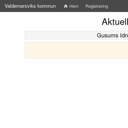
Valdemarsviks kommun
Hem
Registrering
Aktuel
Gusums Idro