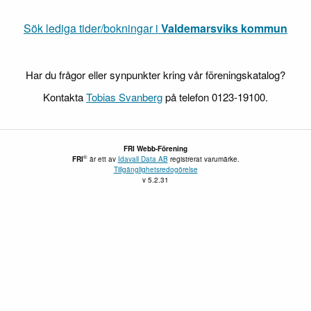
Sök lediga tider/bokningar i
Valdemarsviks kommun
Har du frågor eller synpunkter kring vår föreningskatalog?
Kontakta
Tobias Svanberg
på telefon 0123-19100.
FRI Webb-Förening
®
FRI
är ett av
Idavall Data AB
registrerat varumärke.
Tillgänglighetsredogörelse
v 5.2.31